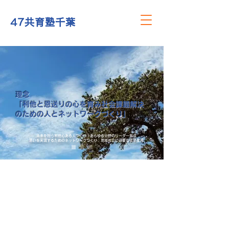
47共育塾千葉
理念
​「利他と恩送りの心を育み社会課題解決
のための人とネットワークづくり」
​未来を担う利他心ある人つくり：あらゆる分野のリーダー育成
​思いを実現するためのネットワークつくり：地域社会に必要な環境整理