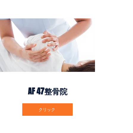
​AF 47整骨院
クリック