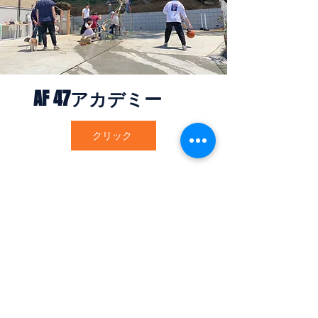
AF 47アカデミー
クリック
47共育塾千葉
AF 47アカデミー
​
AF 47整骨院
へのお
問い合わせ
​住所
​〒263-0054
千葉県千葉市稲毛区
宮野木町1097-1