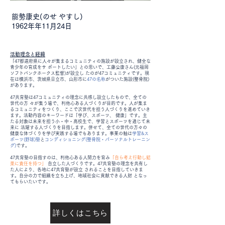
能勢康史(のせ やすし)
1962年年11月24日
活動理念と経緯
「47都道府県に人々が集まるコミュニティの施設が設立され、健全な
青少年の育成をサ ポートしたい」との思いで、工藤公康さん(元福岡
ソフトバンクホークス監督)が設立し たのが47コミュニティです。現
在は横浜市、茨城県日立市、山形市に
47の名称
がついた施設(整骨院)
があります。
47共育塾は47コミュニティの理念に共感し設立したもので、全ての
世代の方 々が集う場で、利他心ある人づくりが目的です。人が集ま
るコミュニティをつくり、ここで次世代を担う人づくりを進めていき
ます。活動内容のキーワードは「学び、スポーツ、 健康」です。主
たる対象は未来を担う小・中・高校生で、学習とスポーツを通じて未
来に 活躍する人づくりを目指します。併せて、全ての世代の方々の
健康な体づくりを学び実践する場でもあります。事業の軸は
学習&ス
ポーツ(野球)塾
と
コンディショニング(整骨院・パーソナルトレーニン
グ)
です。
47共育塾の目指すのは、利他心ある人間力を育み
「自ら考え行動し結
果に責任を持つ」
自立した人づくりです。47共育塾の理念を共有し
た人により、各地に47共育塾が設立 されることを目指していきま
す。自分の力で組織を立ち上げ、地域社会に貢献できる人財 となっ
てもらいたいです。
詳しくはこちら